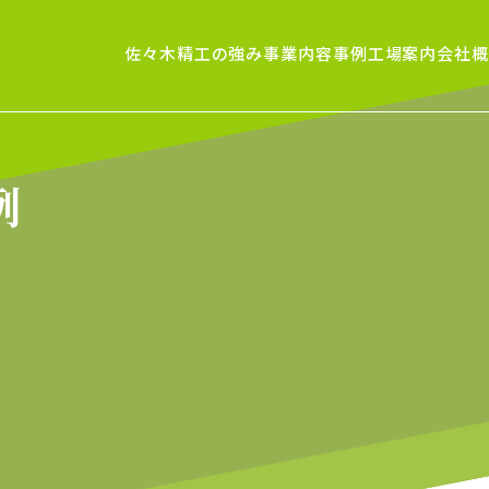
佐々木精工の強み
事業内容
事例
工場案内
会社概
例